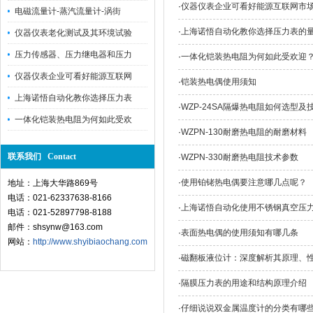
·
仪器仪表企业可看好能源互联网市
电磁流量计-蒸汽流量计-涡街
·
上海诺悟自动化教你选择压力表的
仪器仪表老化测试及其环境试验
压力传感器、压力继电器和压力
·
一体化铠装热电阻为何如此受欢迎
仪器仪表企业可看好能源互联网
·
铠装热电偶使用须知
上海诺悟自动化教你选择压力表
·
WZP-24SA隔爆热电阻如何选型及
一体化铠装热电阻为何如此受欢
·
WZPN-130耐磨热电阻的耐磨材料
联系我们 Contact
·
WZPN-330耐磨热电阻技术参数
·
使用铂铑热电偶要注意哪几点呢？
地址：上海大华路869号
电话：021-62337638-8166
·
上海诺悟自动化使用不锈钢真空压
电话：021-52897798-8188
邮件：shsynw@163.com
·
表面热电偶的使用须知有哪几条
网站：
http://www.shyibiaochang.com
·
磁翻板液位计：深度解析其原理、
·
隔膜压力表的用途和结构原理介绍
·
仔细说说双金属温度计的分类有哪