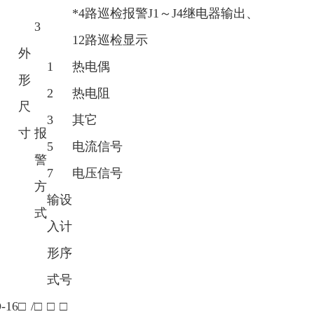
*4路巡检报警J1～J4继电器输出、
3
12路巡检显示
外
1
热电偶
形
2
热电阻
尺
3
其它
寸
报
5
电流信号
警
7
电压信号
方
输
设
式
入
计
形
序
式
号
D
-
16
□
/
□
□
□