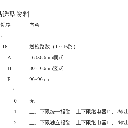
品选型资料
D
规格
内容
-
16
巡检路数（1～16路）
A
160×80mm横式
H
80×160mm竖式
F
96×96mm
/
0
无
1
上、下限统一报警，上下限继电器J1、2输
2
上、下限独立报警，上下限继电器J1、2输