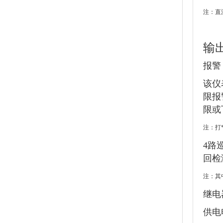
注：直
输
报警
该仪
限报
限或
注：打
4路
回检
注：其
继电
供电