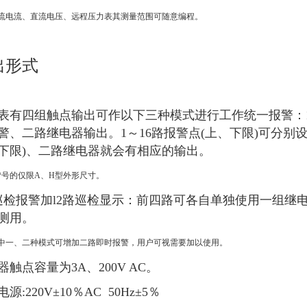
流电流、直流电压、远程压力表其测量范围可随意编程。
出形式
表有四组触点输出可作以下三种模式进行工作统一报警：
警、二路继电器输出。1～16路报警点(上、下限)可分别
下限)、二路继电器就会有相应的输出。
*号的仅限A、H型外形尺寸。
巡检报警加l2路巡检显示：前四路可各自单独使用一组继
测用。
中一、二种模式可增加二路即时报警，用户可视需要加以使用。
器触点容量为3A、200V AC。
电源:
220V±10
％AC 50Hz±5％